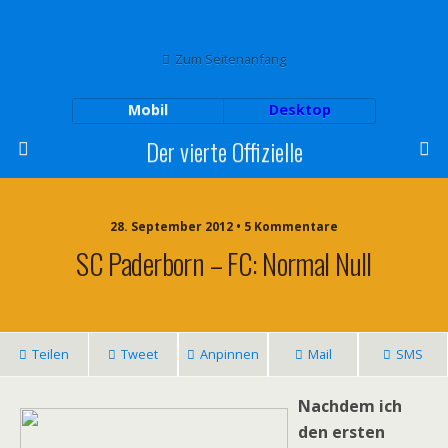
Zum Seitenanfang
Mobil
Desktop
Der vierte Offizielle
28. September 2012 • 5 Kommentare
SC Paderborn – FC: Normal Null
Teilen
Tweet
Anpinnen
Mail
SMS
Nachdem ich
den ersten