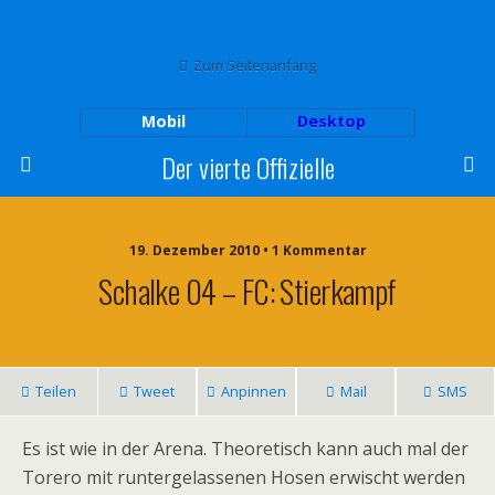
Zum Seitenanfang
Mobil
Desktop
Der vierte Offizielle
19. Dezember 2010 • 1 Kommentar
Schalke 04 – FC: Stierkampf
Teilen
Tweet
Anpinnen
Mail
SMS
Es ist wie in der Arena. Theoretisch kann auch mal der
Torero mit runtergelassenen Hosen erwischt werden