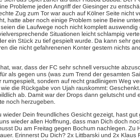
keine Probleme jeden Angriff der Giesinger zu entschä
echte Zug zum Tor war auch auf Kölner Seite nicht v
t, hatte aber noch einige Problem seine Beine unter
s seien die Laufwege noch nicht komplett auswendig 
elversprechende Situationen leicht schlampig vertende
der ein Stück zu tief gespielt wurde. Da kann sehr g
ren die nicht gefahrenenen Konter gestern nichts and
 hat, war, dass der FC sehr schnell versuchte abzus
für als gegen uns (was zum Trend der gesamten Sai
Tor rumgespielt, sondern auf recht gradlinigem Weg v
 wie die Rückgabe von Ujah rauskommt: Geschenkt. 
ildlich ab. Damit war der Drops dann gelutscht und
kte noch herzugeben.
u wieder Dein freundliches Gesicht gezeigt, hast gut
uns wieder allen Hoffnung, dass man Dich doch noch
musst Du am Freitag gegen Bochum nachlegen. Zu 
uer. Erinnerst Du Dich? 2x Littbarski und 2x Klaus 