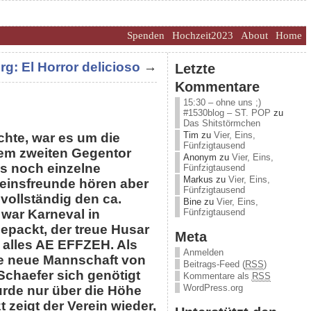
Spenden
Hochzeit2023
About
Home
g: El Horror delicioso
→
Letzte
Kommentare
15:30 – ohne uns ;)
#1530blog – ST. POP
zu
Das Shitstörmchen
Tim
zu
Vier, Eins,
chte, war es um die
Fünfzigtausend
dem zweiten Gegentor
Anonym
zu
Vier, Eins,
s noch einzelne
Fünfzigtausend
Markus
zu
Vier, Eins,
einsfreunde hören aber
Fünfzigtausend
vollständig den ca.
Bine
zu
Vier, Eins,
Fünfzigtausend
 war Karneval in
packt, der treue Husar
Meta
r alles AE EFFZEH. Als
Anmelden
die neue Mannschaft von
Beitrags-Feed (
RSS
)
chaefer sich genötigt
Kommentare als
RSS
WordPress.org
urde nur über die Höhe
t zeigt der Verein wieder,