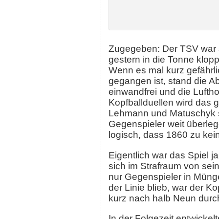
Zugegeben: Der TSV war s
gestern in die Tonne klop
Wenn es mal kurz gefährl
gegangen ist, stand die A
einwandfrei und die Lufth
Kopfballduellen wird das
Lehmann und Matuschyk so
Gegenspieler weit überlege
logisch, dass 1860 zu ke
Eigentlich war das Spiel j
sich im Strafraum von sei
nur Gegenspieler in Münge
der Linie blieb, war der 
kurz nach halb Neun durch
In der Folgezeit entwickel