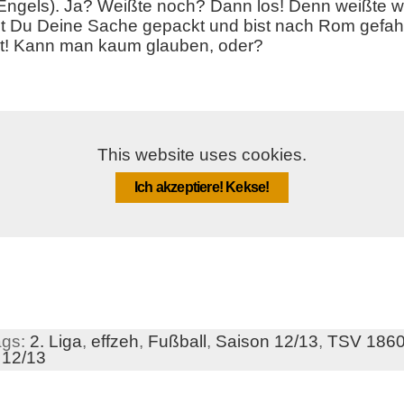
 Engels). Ja? Weißte noch? Dann los! Denn weißte
t Du Deine Sache gepackt und bist nach Rom gefah
ht! Kann man kaum glauben, oder?
This website uses cookies.
Ich akzeptiere! Kekse!
ags:
2. Liga
,
effzeh
,
Fußball
,
Saison 12/13
,
TSV 186
 12/13