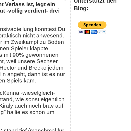
Unterstützt den
 Verlass ist, legt ein
Blog:
 -völlig verdient- drei
nsivabteilung konntest Du
praktisch nicht anwesend.
ler im Zweikampf zu Boden
nen Spieler klappte
dwas mit 90% gewonnenen
t, weil unsere Sechser
 Hector und Brecko jedem
in angeht, dann ist es nur
en Spiels kam.
McKenna -wieselgleich-
tand, wie sonst eigentlich
Kiraly auch noch brav auf
eg” hallte es schon um
C stand tief (manchmal für