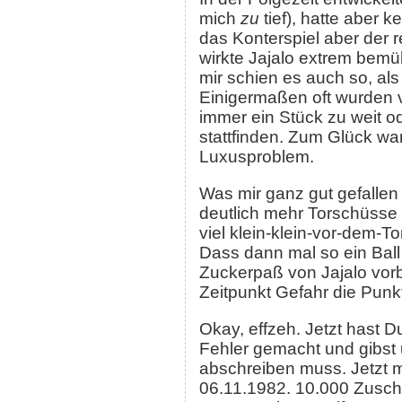
mich
zu
tief), hatte aber 
das Konterspiel aber der r
wirkte Jajalo extrem bemüh
mir schien es auch so, al
Einigermaßen oft wurden vi
immer ein Stück zu weit o
stattfinden. Zum Glück wa
Luxusproblem.
Was mir ganz gut gefallen
deutlich mehr Torschüsse 
viel klein-klein-vor-dem-
Dass dann mal so ein Ball
Zuckerpaß von Jajalo vorb
Zeitpunkt Gefahr die Pun
Okay, effzeh. Jetzt hast D
Fehler gemacht und gibst 
abschreiben muss. Jetzt 
06.11.1982. 10.000 Zuscha