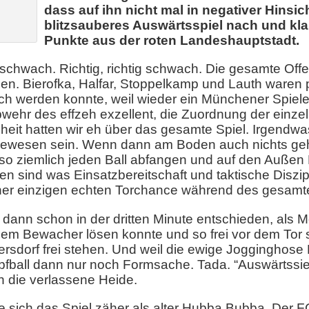
dass auf ihn nicht mal in negativer Hinsicht
blitzsauberes Auswärtsspiel nach und klaut
Punkte aus der roten Landeshauptstadt.
chwach. Richtig, richtig schwach. Die gesamte Offe
pen. Bierofka, Halfar, Stoppelkamp und Lauth waren 
ich werden konnte, weil wieder ein Münchener Spie
bwehr des effzeh exzellent, die Zuordnung der einzel
oheit hatten wir eh über das gesamte Spiel. Irgen
 gewesen sein. Wenn dann am Boden auch nichts geh
 ziemlich jeden Ball abfangen und auf den Außen
n sind was Einsatzbereitschaft und taktische Diszipl
iner einzigen echten Torchance während des gesamt
a dann schon in der dritten Minute entschieden, als 
nem Bewacher lösen konnte und so frei vor dem Tor s
rsdorf frei stehen. Und weil die ewige Jogginghose 
Kopfball dann nur noch Formsache. Tada. “Auswärtssi
 die verlassene Heide.
te sich das Spiel zäher als alter Hubba Bubba. Der F