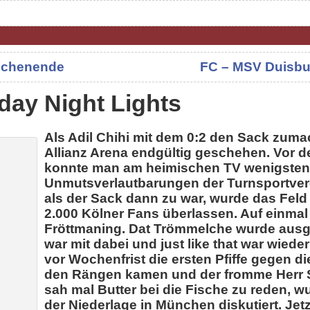
Wochenende
FC – MSV Duisbur
iday Night Lights
Als Adil Chihi mit dem 0:2 den Sack zuma
Allianz Arena endgültig geschehen. Vor 
konnte man am heimischen TV wenigsten
Unmutsverlautbarungen der Turnsportver
als der Sack dann zu war, wurde das Feld 
2.000 Kölner Fans überlassen. Auf einmal
Fröttmaning. Dat Trömmelche wurde ausge
war mit dabei und just like that war wiede
vor Wochenfrist die ersten Pfiffe gegen 
den Rängen kamen und der fromme Herr S
sah mal Butter bei die Fische zu reden, w
der Niederlage in München diskutiert. Jetz