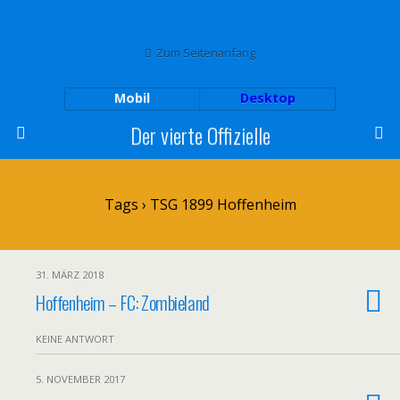
Zum Seitenanfang
Mobil
Desktop
Der vierte Offizielle
Tags › TSG 1899 Hoffenheim
31. MÄRZ 2018
Hoffenheim – FC: Zombieland
KEINE ANTWORT
5. NOVEMBER 2017