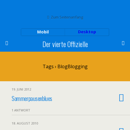
Zum Seitenanfang
Mobil
Desktop
Der vierte Offizielle
Tags › BlogBlogging
19. JUNI 2012
Sommerpausenblues
1 ANTWORT
18. AUGUST 2010