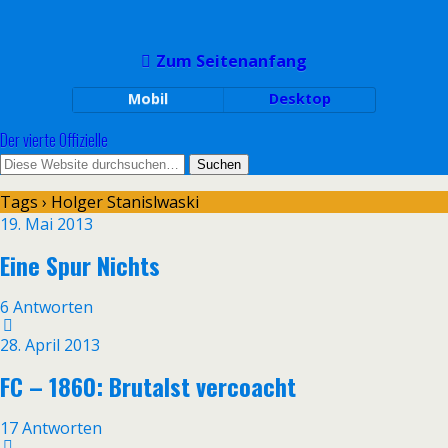
Zum Seitenanfang
Mobil
Desktop
Der vierte Offizielle
Tags › Holger Stanislwaski
19. Mai 2013
Eine Spur Nichts
6 Antworten
28. April 2013
FC – 1860: Brutalst vercoacht
17 Antworten