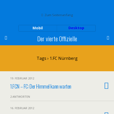
Zum Seitenanfang
Mobil
Desktop
Der vierte Offizielle
Tags › 1.FC Nürnberg
19. FEBRUAR 2012
1.FCN – FC: Der Himmel kann warten
2 ANTWORTEN
16. FEBRUAR 2012