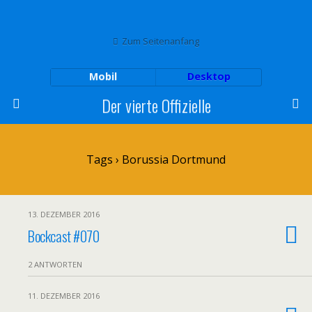
Zum Seitenanfang
Mobil
Desktop
Der vierte Offizielle
Tags › Borussia Dortmund
13. DEZEMBER 2016
Bockcast #070
2 ANTWORTEN
11. DEZEMBER 2016