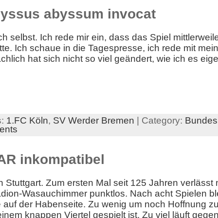
byssus abyssum invocat
 selbst. Ich rede mir ein, dass das Spiel mittlerwei
atte. Ich schaue in die Tagespresse, ich rede mit me
chlich hat sich nicht so viel geändert, wie ich es eige
s:
1.FC Köln
,
SV Werder Bremen
| Category:
Bundesl
ents
VAR inkompatibel
 in Stuttgart. Zum ersten Mal seit 125 Jahren verläs
dion-Wasauchimmer punktlos. Nach acht Spielen blei
e auf der Habenseite. Zu wenig um noch Hoffnung z
nem knappen Viertel gespielt ist. Zu viel läuft gege