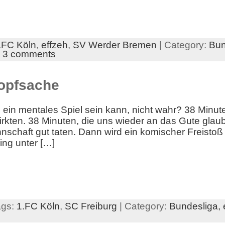
.FC Köln
,
effzeh
,
SV Werder Bremen
| Category:
Bun
|
3 comments
Kopfsache
ein mentales Spiel sein kann, nicht wahr? 38 Minute
ten. 38 Minuten, die uns wieder an das Gute glaub
schaft gut taten. Dann wird ein komischer Freistoß g
ing unter […]
ags:
1.FC Köln
,
SC Freiburg
| Category:
Bundesliga,