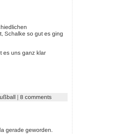
chiedlichen
, Schalke so gut es ging
t es uns ganz klar
ußball
|
8 comments
r da gerade geworden.