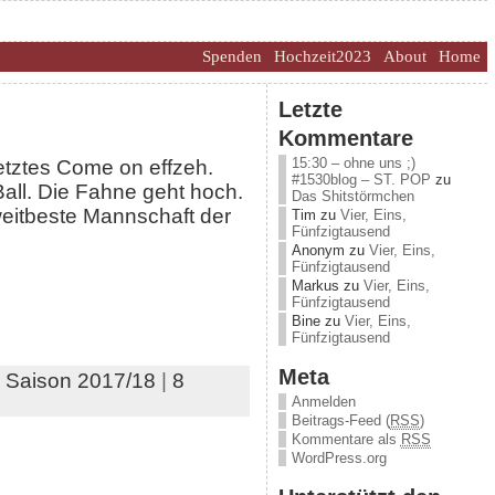
Spenden
Hochzeit2023
About
Home
Letzte
Kommentare
15:30 – ohne uns ;)
etztes Come on effzeh.
#1530blog – ST. POP
zu
Ball. Die Fahne geht hoch.
Das Shitstörmchen
weitbeste Mannschaft der
Tim
zu
Vier, Eins,
Fünfzigtausend
Anonym
zu
Vier, Eins,
Fünfzigtausend
Markus
zu
Vier, Eins,
Fünfzigtausend
Bine
zu
Vier, Eins,
Fünfzigtausend
Meta
,
Saison 2017/18
|
8
Anmelden
Beitrags-Feed (
RSS
)
Kommentare als
RSS
WordPress.org