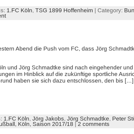
gs:
1.FC Köln
,
TSG 1899 Hoffenheim
| Category:
Bun
nt
Gestern Abend die Push vom FC, dass Jörg Schmadtk
öln und Jörg Schmadtke sind nach eingehender und 
ngen im Hinblick auf die zukünftige sportliche Ausr
nd haben sie sich dazu entschlossen, den bis […]
s:
1.FC Köln
,
Jörg Jakobs
,
Jörg Schmadtke
,
Peter St
ußball,
Köln,
Saison 2017/18
|
2 comments